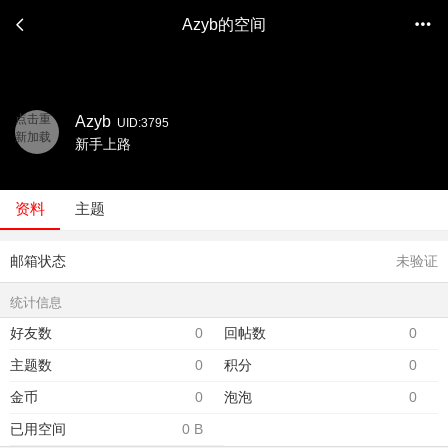
Azyb的空间
点击重
Azyb
UID:3795
新加载
新手上路
资料
主题
邮箱状态
未验证
统计信息
好友数
0
回帖数
0
主题数
0
积分
0
金币
0
泡泡
0
已用空间
0 B