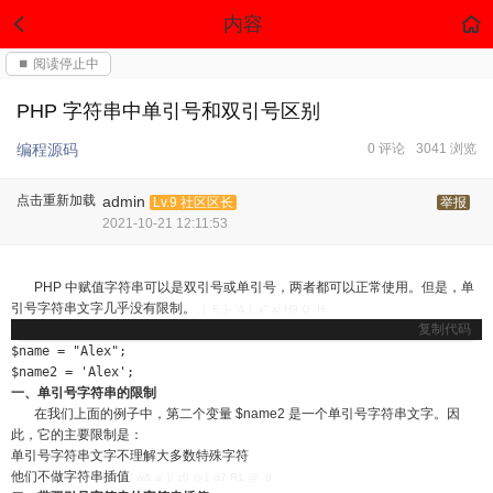
内容
⏹ 阅读停止中
PHP 字符串中单引号和双引号区别
编程源码
0 评论
3041 浏览
点击重新加载
admin
Lv.9 社区区长
举报
2021-10-21 12:11:53
PHP 中赋值字符串可以是双引号或单引号，两者都可以正常使用。但是，单
引号字符串文字几乎没有限制。
; [ F, ]- `& f. x" x/ H9 O H
复制代码
$name = "Alex";

$name2 = 'Alex';
一、单引号字符串的限制
在我们上面的例子中，第二个变量 $name2 是一个单引号字符串文字。因
此，它的主要限制是：
单引号字符串文字不理解大多数特殊字符
他们不做字符串插值
/ w& a' ]/ z0 @1 d7 R1 @ d