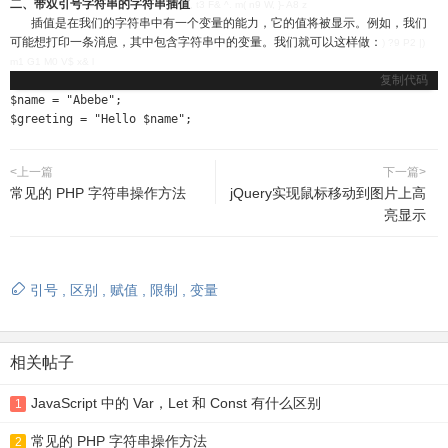
二、带双引号字符串的字符串插值
, t3 F& ^. m( n9 W, }- A8 z
插值是在我们的字符串中有一个变量的能力，它的值将被显示。例如，我们
可能想打印一条消息，其中包含字符串中的变量。我们就可以这样做：
) ?9 P2 |)
m1 G1 M0 V$ x& l
复制代码
$name = "Abebe";

$greeting = "Hello $name";
<上一篇
下一篇>
常见的 PHP 字符串操作方法
jQuery实现鼠标移动到图片上高
亮显示
引号
,
区别
,
赋值
,
限制
,
变量
相关帖子
JavaScript 中的 Var，Let 和 Const 有什么区别
1
常见的 PHP 字符串操作方法
2