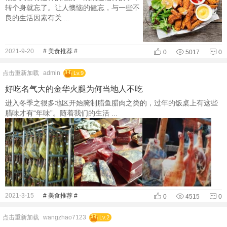
转个身就忘了。让人懊恼的健忘，与一些不
良的生活因素有关 ...
2021-9-20
# 美食推荐 #
0
5017
0
点击重新加载
admin
Lv.9
好吃名气大的金华火腿为何当地人不吃
进入冬季之很多地区开始腌制腊鱼腊肉之类的，过年的饭桌上有这些
腊味才有“年味”。随着我们的生活 ...
2021-3-15
# 美食推荐 #
0
4515
0
点击重新加载
wangzhao7123
Lv.2