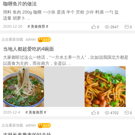
咖喱鱼片的做法
用料 鱼肉 200g 咖喱 一小块 蛋清 半个 芡粉 少许 料酒 一勺 盐
适量 胡萝卜 ...
2020-12-20
# 美食推荐 #
0
2647
0
点击重新加载
admin
Lv.9
当地人都超爱吃的4碗面
大家都听过这么一绝话，“一方水土养一方人”，比如说我国北方都是
以面食为主的，而在南方，全是以 ...
2020-12-4
# 美食推荐 #
0
4702
0
点击重新加载
admin
Lv.9
吉林长春撸串的好去处