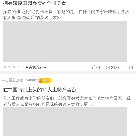
拥有深厚田园乡情的什川美食
探寻“什川之行”必打卡美食，有趣的是，在什川的农家乐吃饭，并没
有人报“梨园菜系”的菜名，农家 ...
2020-5-19
# 美食推荐 #
0
2987
0
点击重新加载
admin
Lv.9
在中国特别上头的11大土特产盘点
外地工作或者上学的朋友们，总会开始考虑带点当地土特产回家，或
者节后带点家乡独有的风味给身边人尝鲜，更 ...