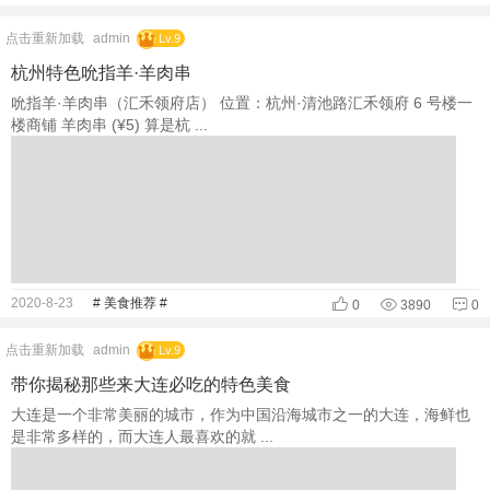
点击重新加载
admin
Lv.9
杭州特色吮指羊·羊肉串
吮指羊·羊肉串（汇禾领府店） 位置：杭州·清池路汇禾领府 6 号楼一
楼商铺 羊肉串 (¥5) 算是杭 ...
2020-8-23
# 美食推荐 #
0
3890
0
点击重新加载
admin
Lv.9
带你揭秘那些来大连必吃的特色美食
大连是一个非常美丽的城市，作为中国沿海城市之一的大连，海鲜也
是非常多样的，而大连人最喜欢的就 ...