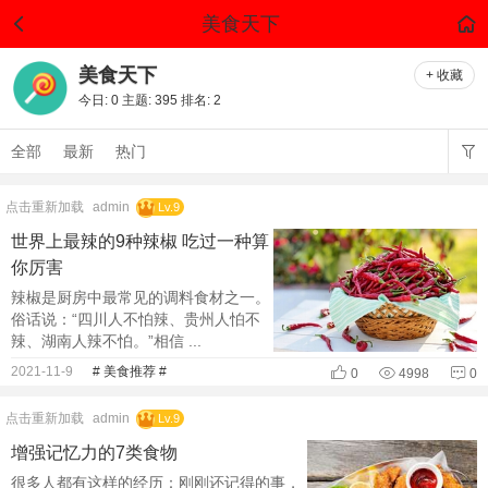
美食天下
美食天下
+ 收藏
今日:
0
主题:
395
排名:
2
全部
最新
热门
点击重新加载
admin
Lv.9
世界上最辣的9种辣椒 吃过一种算
你厉害
辣椒是厨房中最常见的调料食材之一。
俗话说：“四川人不怕辣、贵州人怕不
辣、湖南人辣不怕。”相信 ...
2021-11-9
# 美食推荐 #
0
4998
0
点击重新加载
admin
Lv.9
增强记忆力的7类食物
很多人都有这样的经历：刚刚还记得的事，