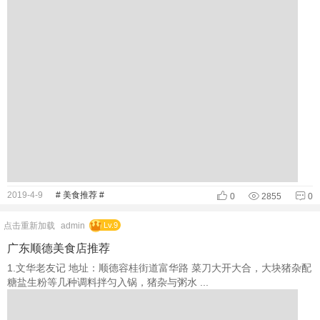
2019-4-9
# 美食推荐 #
0
2855
0
点击重新加载
admin
Lv.9
广东顺德美食店推荐
1.文华老友记 地址：顺德容桂街道富华路 菜刀大开大合，大块猪杂配
糖盐生粉等几种调料拌匀入锅，猪杂与粥水 ...