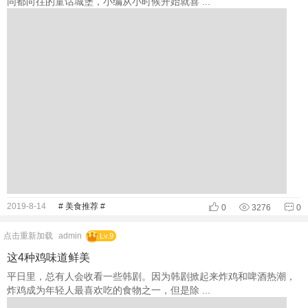
同都向往的童话城堡，小编从小时候开始就喜 ...
2019-8-14
# 美食推荐 #
0
3276
0
点击重新加载
admin
Lv.9
这4种鸡味道鲜美
平日里，总有人会收看一些韩剧。因为韩剧掀起来炸鸡和啤酒热潮，
炸鸡成为年轻人最喜欢吃的食物之一，但是除 ...