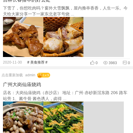
下雪了，你想吃肉吗？窗外大雪飘飘，屋内撸串香香，人生一乐。今
天给大家分享一下一家东北老字号烧 ...
2020-11-30
# 美食推荐 #
0
3983
0
点击重新加载
admin
Lv.9
广州大岗仙庙烧鸡
店名：大岗仙庙烧鸡（赤沙店） 地址：广州·赤砂新滘东路 206 路车
站旁 1、酱牛骨 酱色诱人，卤得 ...