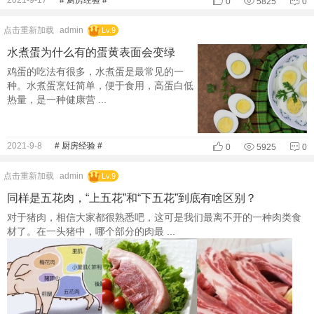
0
5825
0
点击重新加载
admin
Lv.9
水煮蛋为什么有的蛋黄表面会变绿
鸡蛋的吃法有很多，水煮蛋是最常见的一
种。水煮蛋烹饪简单，便于食用，高蛋白低
热量，是一种健康营 ...
2021-9-8
# 厨房经验 #
0
5925
0
点击重新加载
admin
Lv.9
同样是五花肉，“上五花”和“下五花”到底有啥区别？
对于猪肉，相信大家都很熟悉吧，这可是我们最离不开的一种肉类食
材了。在一头猪中，哪个部分的肉最 ...