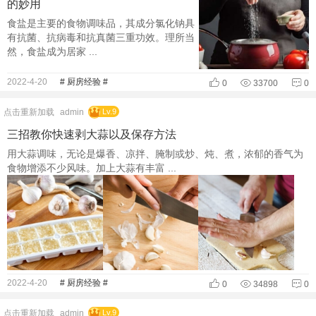
的妙用
食盐是主要的食物调味品，其成分氯化钠具
有抗菌、抗病毒和抗真菌三重功效。理所当
然，食盐成为居家 ...
2022-4-20
# 厨房经验 #
0
33700
0
点击重新加载
admin
Lv.9
三招教你快速剥大蒜以及保存方法
用大蒜调味，无论是爆香、凉拌、腌制或炒、炖、煮，浓郁的香气为
食物增添不少风味。加上大蒜有丰富 ...
2022-4-20
# 厨房经验 #
0
34898
0
点击重新加载
admin
Lv.9