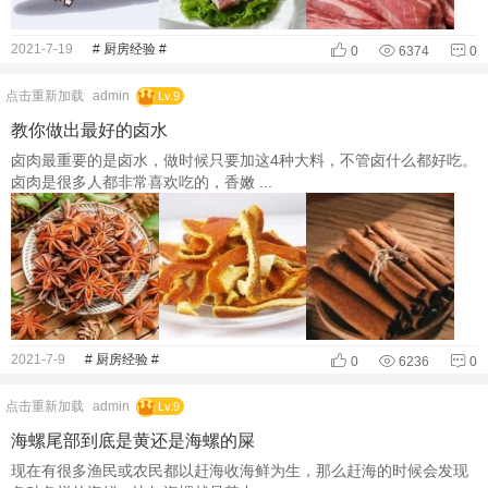
2021-7-19
# 厨房经验 #
0
6374
0
点击重新加载
admin
Lv.9
教你做出最好的卤水
卤肉最重要的是卤水，做时候只要加这4种大料，不管卤什么都好吃。
卤肉是很多人都非常喜欢吃的，香嫩 ...
2021-7-9
# 厨房经验 #
0
6236
0
点击重新加载
admin
Lv.9
海螺尾部到底是黄还是海螺的屎
现在有很多渔民或农民都以赶海收海鲜为生，那么赶海的时候会发现