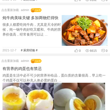
0
8182
0
点击重新加载
admin
Lv.9
炖牛肉美味关键 多加两物烂得快
很多人都爱吃炖牛肉，尤其是天冷的时
候，炖一锅牛肉好吃又暖和。牛肉的营
养价值高，经常食用可以让 ...
2021-12-7
# 厨房经验 #
0
6615
0
点击重新加载
admin
Lv.9
有营养的鸡蛋也有禁忌
鸡蛋是生活中必不可少的营养补给品，蛋白质的含量很高，早上吃一
个鸡蛋不仅可以补充人体必需的蛋白 ...