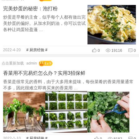
完美炒蛋的秘密：泡打粉
炒蛋是早餐的主食，似乎每个人都有做出完
美炒蛋的偏好。从加水到奶油，你可以尝试
各种让鸡蛋轻盈蓬 ...
2022-4-20
# 厨房经验 #
0
19116
0
点击重新加载
admin
Lv.9
香菜用不完易烂怎么办？实用3招保鲜
香菜是很常见的香料，由于大多用来提味，每份菜肴的香菜用量通常
不多，因此很难立即将买来的香菜用 ...
2022-1-10
# 厨房经验 #