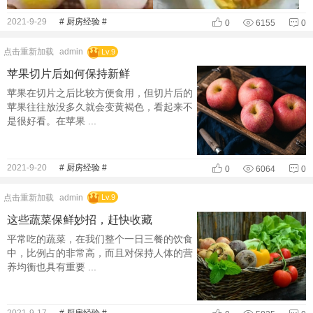
2021-9-29
# 厨房经验 #
0
6155
0
点击重新加载
admin
Lv.9
苹果切片后如何保持新鲜
苹果在切片之后比较方便食用，但切片后的
苹果往往放没多久就会变黄褐色，看起来不
是很好看。在苹果 ...
2021-9-20
# 厨房经验 #
0
6064
0
点击重新加载
admin
Lv.9
这些蔬菜保鲜妙招，赶快收藏
平常吃的蔬菜，在我们整个一日三餐的饮食
中，比例占的非常高，而且对保持人体的营
养均衡也具有重要 ...
2021-9-17
# 厨房经验 #