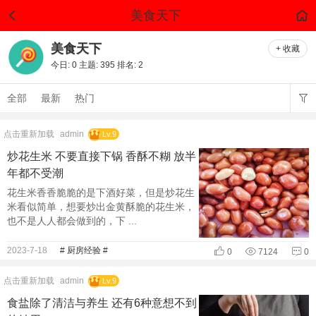
美食天下
美食天下
+ 收藏
今日:
0
主题:
395
排名:
2
全部
最新
热门
点击重新加载
admin
Lv.9
炒花生米 不要直接下锅 香酥不糊 放半
年都不受潮
花生米香香脆脆的是下酒好菜，但是炒花生
米看似简单，想要炒出金黄酥脆的花生米，
也不是人人都会做到的，下 ...
2023-7-18
# 厨房经验 #
0
7124
0
点击重新加载
admin
Lv.9
食盐除了清洁与养生 还有6种意想不到